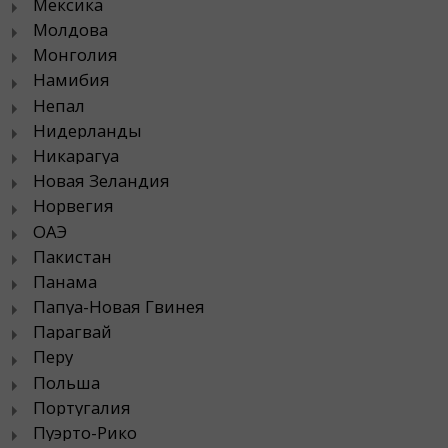
Мексика
Молдова
Монголия
Намибия
Непал
Нидерланды
Никарагуа
Новая Зеландия
Норвегия
ОАЭ
Пакистан
Панама
Папуа-Новая Гвинея
Парагвай
Перу
Польша
Португалия
Пуэрто-Рико