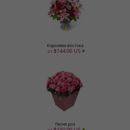
Королева востока
$144.00 US
от
Песня роз
$150.00 US
от