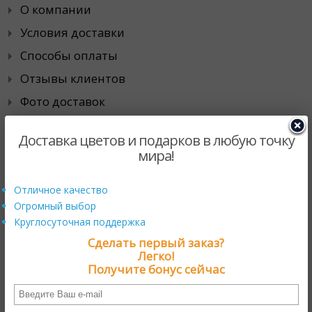
О компании
Условия доставки
Способы оплаты
Отзывы клиентов
Фото доставок
Наши гарантии
Доставка цветов и подарков в любую точку
Города доставки
мира!
Специальные предложения
Отличное качество
Огромный выбор
Действующие промо-акции
Круглосуточная поддержка
Скидки
Сделать первый заказ?
Легко!
Хиты продаж
Получите бонус сейчас
Сотрудничество