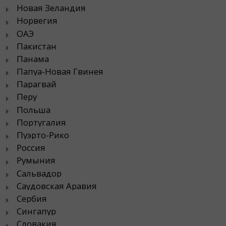
Новая Зеландия
Норвегия
ОАЭ
Пакистан
Панама
Папуа-Новая Гвинея
Парагвай
Перу
Польша
Португалия
Пуэрто-Рико
Россия
Румыния
Сальвадор
Саудовская Аравия
Сербия
Сингапур
Словакия