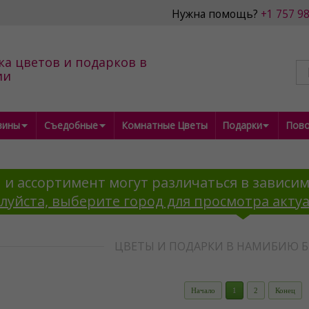
Нужна помощь?
+1 757 9
ка цветов и подарков в
ии
зины
Съедобные
Комнатные Цветы
Подарки
Пов
 и ассортимент могут различаться в зависим
луйста, выберите город для просмотра акту
ЦВЕТЫ И ПОДАРКИ В НАМИБИЮ Б
Начало
1
2
Конец