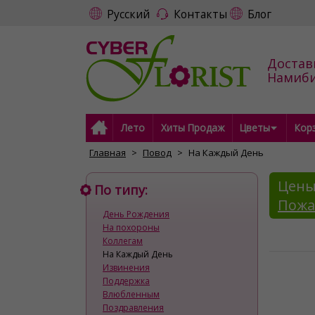
Русский
Контакты
Блог
Достав
Намиб
Лето
Хиты Продаж
Цветы
Кор
Главная
Повод
На Каждый День
Цены
По типу:
Пожа
День Рождения
На похороны
Коллегам
На Каждый День
Извинения
Поддержка
Влюбленным
Поздравления