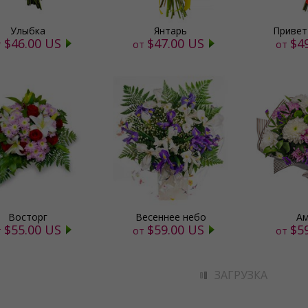
Улыбка
Янтарь
Привет
$46.00 US
$47.00 US
$4
т
от
от
Восторг
Весеннее небо
Ам
$55.00 US
$59.00 US
$5
т
от
от
ЗАГРУЗКА