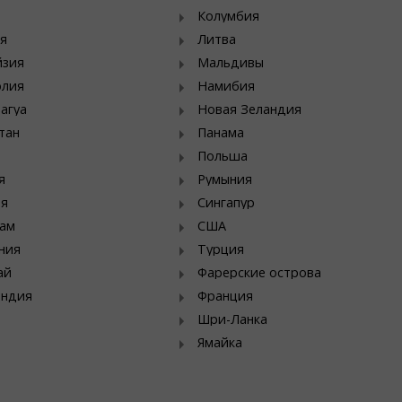
Колумбия
я
Литва
йзия
Мальдивы
олия
Намибия
агуа
Новая Зеландия
тан
Панама
Польша
я
Румыния
ия
Сингапур
ам
США
ния
Турция
ай
Фарерские острова
яндия
Франция
Шри-Ланка
Ямайка