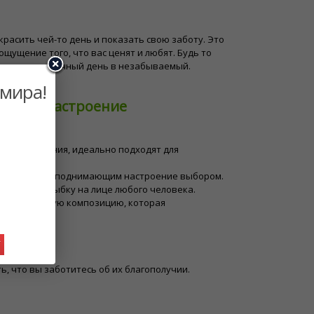
расить чей-то день и показать свою заботу. Это
щущение того, что вас ценят и любят. Будь то
превратить обычный день в незабываемый.
 мира!
нимут настроение
ние любому.
вые начинания, идеально подходят для
версальным и поднимающим настроение выбором.
вызывают улыбку на лице любого человека.
ю и красочную композицию, которая
пример:
У
, что вы заботитесь об их благополучии.