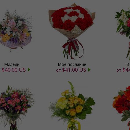
Миледи
Мое послание
В
$40.00 US
$41.00 US
$4
т
от
от