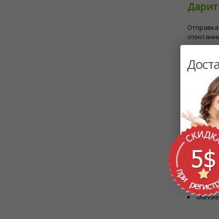
Дарить
Отправка 
спонтанны
другу, чл
Доста
Лучши
Подсол
Маргар
распростр
Тюльпа
Гербер
Смешан
обязател
Помимо ц
Шокола
Корзин
Мягкие