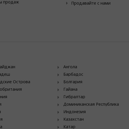
ы продаж
Продавайте с нами
байджан
Ангола
ладеш
Барбадос
дские Острова
Болгария
обритания
Гайана
ния
Гибралтар
я
Доминиканская Республика
я
Индонезия
ия
Казахстан
а
Катар