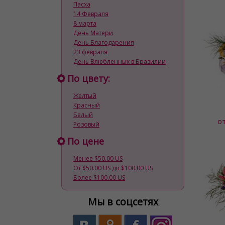
Пасха
14 Февраля
8 марта
День Матери
День Благодарения
23 февраля
День Влюбленных в Бразилии
По цвету:
Желтый
Красный
Белый
о
Розовый
По цене
Менее $50.00 US
От $50.00 US до $100.00 US
Более $100.00 US
Мы в соцсетях