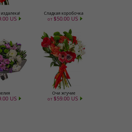
 издалека!
Сладкая коробочка
9.00 US
$50.00 US
от
елия
Очи жгучие
9.00 US
$59.00 US
от