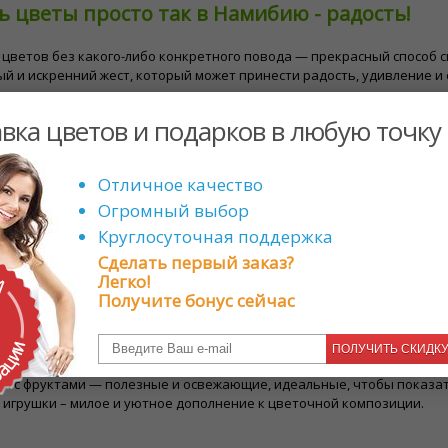
 цветы просто так в Намибию - радость!
цветов без какого-либо конкретного повода — прекрасный способ ск
й и искренний жест, который может принести радость, удивление и о
ену семьи или партнеру, цветы, отправленные «просто так», могут 
вка цветов и подарков в любую точку
е цветы и подарки в Намибию, которые под
Отличное качество
нухи - Их яркий и жизнерадостный вид мгновенно поднимет настрое
Огромный выбор
итки - Простые, но радостные ромашки символизируют чистоту и но
анения счастья.
Круглосуточная поддержка
ны - Тюльпаны, олицетворяющие радость и счастье, являются уни
Сделать первый заказ?
ы - ромашки. Благодаря своим ярким цветам они известны тем, что 
Легко!
ные - букеты. Сочетание различных цветов может создать красиву
Получите бонус сейчас
ьно порадует.
ветов рассмотрите возможность отправки небольших подарков, на
ПОЛУЧИТЬ СКИДК
д – сладкое лакомство, которое идеально сочетается с цветами.
ы с фруктами — полезные и освежающие, идеальные, чтобы показать
 игрушки – милое и уютное дополнение к цветочной композиции.