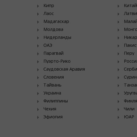
Кипр
Китай
Лаос
Латви
Мадагаскар
Мала
Молдова
Монг
Нидерланды
Никар
ОАЭ
Пакис
Парагвай
Перу
Пуэрто-Рико
Росси
Саудовская Аравия
Серб
Словения
Сурин
Тайвань
Танза
Украина
Уругв
Филиппины
Финл
Чехия
Чили
Эфиопия
ЮАР