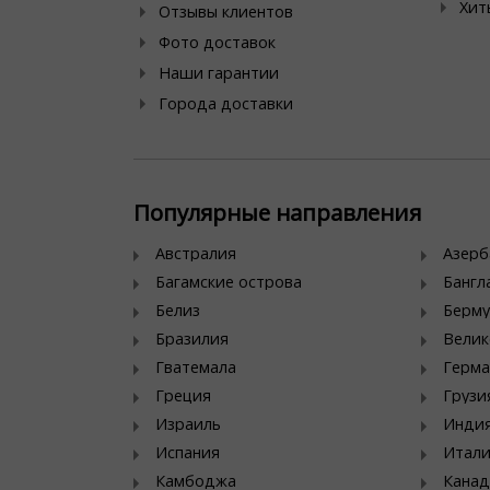
Хит
Отзывы клиентов
Фото доставок
Наши гарантии
Города доставки
Популярные направления
Австралия
Азер
Багамские острова
Банг
Белиз
Берму
Бразилия
Велик
Гватемала
Герма
Греция
Грузи
Израиль
Инди
Испания
Итал
Камбоджа
Канад