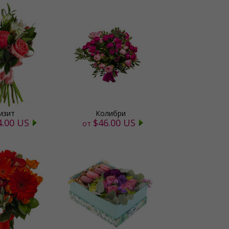
изит
Колибри
4.00 US
$46.00 US
от