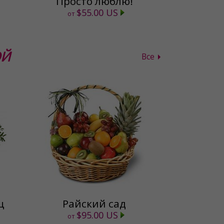
Просто люблю!
$55.00 US
от
ОЙ
Все
ц
Райский сад
$95.00 US
от