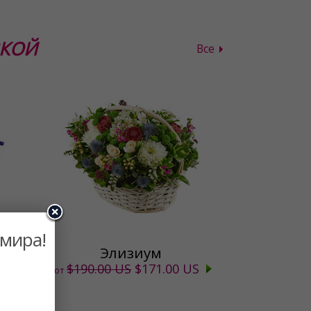
ВКОЙ
Все
 мира!
Элизиум
$190.00 US
$171.00 US
от