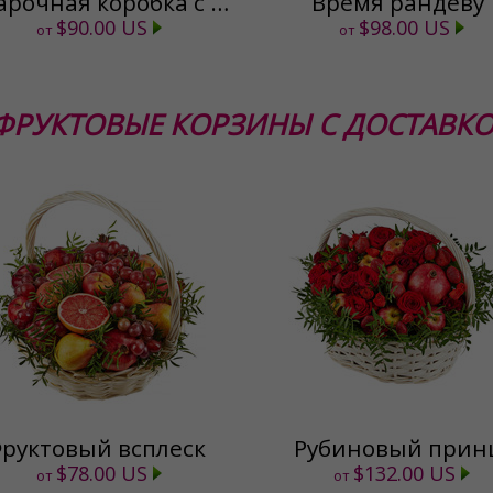
Подарочная коробка с розами
Время рандеву
$90.00 US
$98.00 US
от
от
ФРУКТОВЫЕ КОРЗИНЫ С ДОСТАВК
руктовый всплеск
Рубиновый прин
$78.00 US
$132.00 US
от
от