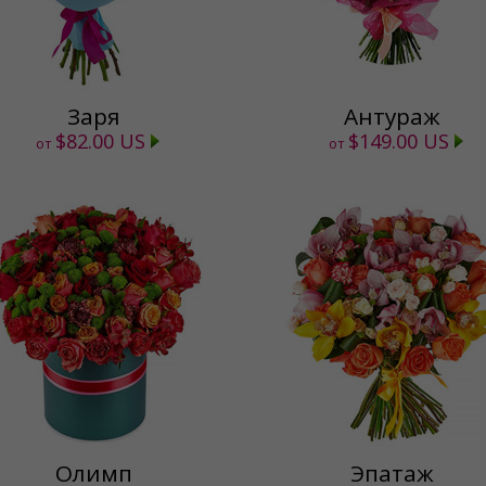
Заря
Антураж
$82.00 US
$149.00 US
от
от
Олимп
Эпатаж