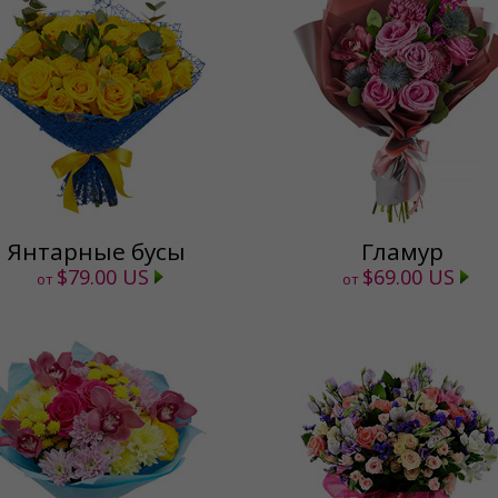
Янтарные бусы
Гламур
$79.00 US
$69.00 US
от
от