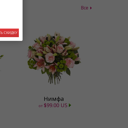
Все
Ь СКИДКУ
Нимфа
$99.00 US
от