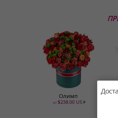
ПР
Доста
Олимп
$238.00 US
от
от