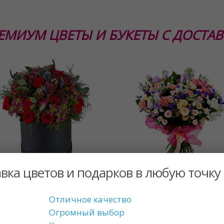
ЕМИУМ ЦВЕТЫ И БУКЕТЫ С ДОСТА
вка цветов и подарков в любую точку
Волшебство
Антураж
$238.00 US
$214.20 US
$149.00 US
от
Отличное качество
Огромный выбор