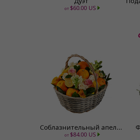
Дуэт
$60.00 US
от
Соблазнительный апельсин
Ф
$84.00 US
от