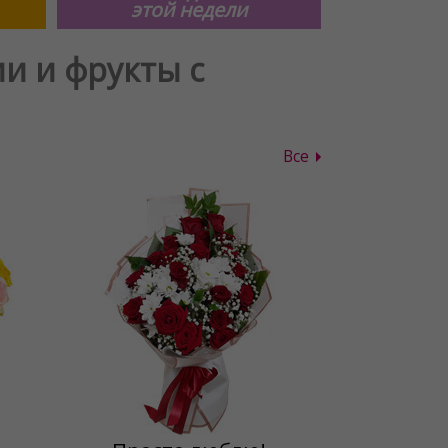
этой недели
и и фрукты с
Все