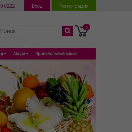
Все
80 0222
Вход
Регистрация
0
од
Акции
Произвольный заказ