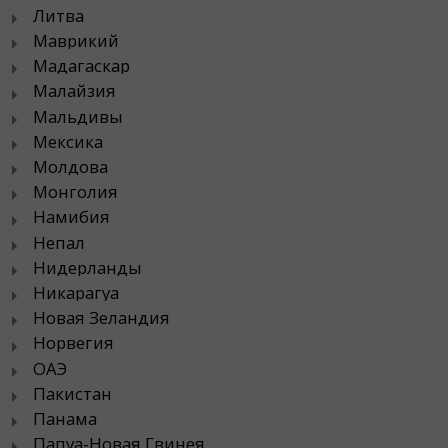
Литва
Маврикий
Мадагаскар
Малайзия
Мальдивы
Мексика
Молдова
Монголия
Намибия
Непал
Нидерланды
Никарагуа
Новая Зеландия
Норвегия
ОАЭ
Пакистан
Панама
Папуа-Новая Гвинея