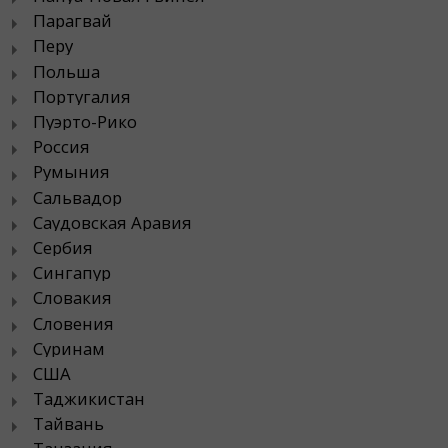
Парагвай
Перу
Польша
Португалия
Пуэрто-Рико
Россия
Румыния
Сальвадор
Саудовская Аравия
Сербия
Сингапур
Словакия
Словения
Суринам
США
Таджикистан
Тайвань