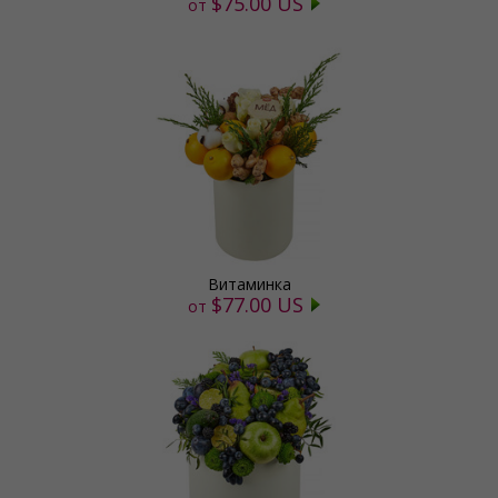
$75.00 US
от
Витаминка
$77.00 US
от