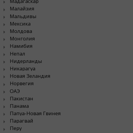
Мадагаскар
Малайзия
Мальдивы
Мексика
Молдова
Монголия
Намибия
Непал
Нидерланды
Никарагуа
Новая Зеландия
Норвегия
ОАЭ
Пакистан
Панама
Папуа-Новая Гвинея
Парагвай
Перу