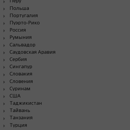
Перу
Польша
Португалия
Пуэрто-Рико
Россия
Румыния
Сальвадор
Саудовская Аравия
Сербия
Сингапур
Словакия
Словения
Суринам
США
Таджикистан
Тайвань
Танзания
Турция