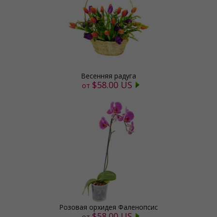
Весенняя радуга
$58.00 US
от
Розовая орхидея Фаленопсис
$58.00 US
от