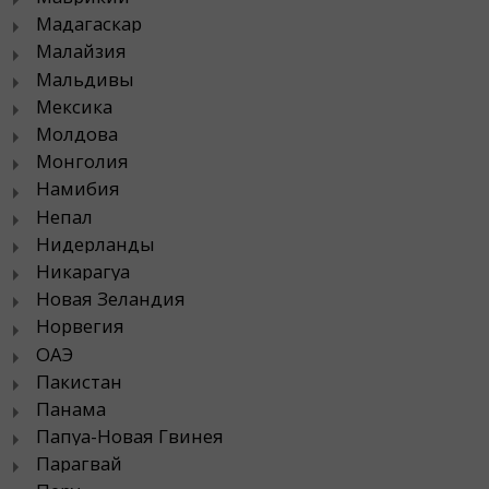
Мадагаскар
Малайзия
Мальдивы
Мексика
Молдова
Монголия
Намибия
Непал
Нидерланды
Никарагуа
Новая Зеландия
Норвегия
ОАЭ
Пакистан
Панама
Папуа-Новая Гвинея
Парагвай