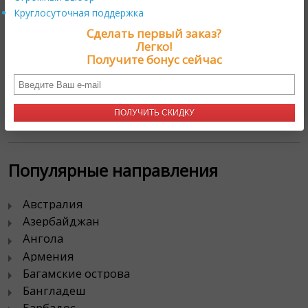
Круглосуточная поддержка
Контакты
Сделать первый заказ?
Легко!
111024, г. Москва,
Получите бонус сейчас
проезд Энтузиастов, д. 19А
тел. 8 800 333 4924
ПОЛУЧИТЬ СКИДКУ
Популярные направления
Австралия
Азербайджан
Ангола
Армения
Багамские острова
Бангладеш
Барбадос