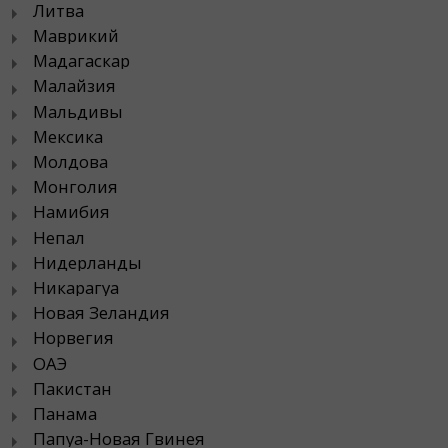
Литва
Маврикий
Мадагаскар
Малайзия
Мальдивы
Мексика
Молдова
Монголия
Намибия
Непал
Нидерланды
Никарагуа
Новая Зеландия
Норвегия
ОАЭ
Пакистан
Панама
Папуа-Новая Гвинея