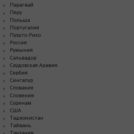
Парагвай
Перу
Польша
Португалия
Пуэрто-Рико
Россия
Румыния
Сальвадор
Саудовская Аравия
Сербия
Сингапур
Словакия
Словения
Суринам
США
Таджикистан
Тайвань
Танзания