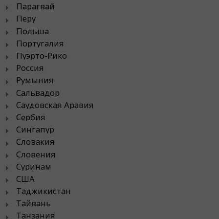
Парагвай
Перу
Польша
Португалия
Пуэрто-Рико
Россия
Румыния
Сальвадор
Саудовская Аравия
Сербия
Сингапур
Словакия
Словения
Суринам
США
Таджикистан
Тайвань
Танзания