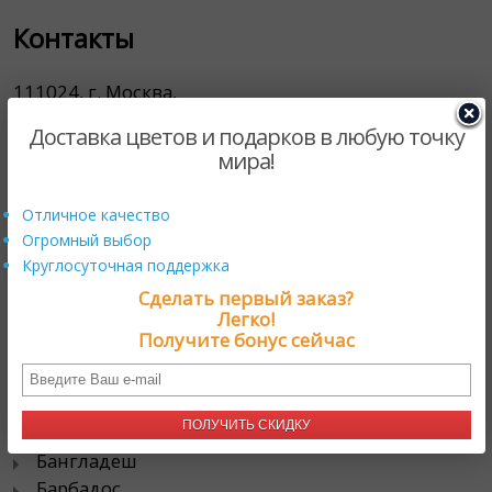
Контакты
111024, г. Москва,
проезд Энтузиастов, д. 19А
Доставка цветов и подарков в любую точку
мира!
тел. 8 800 333 4924
Отличное качество
Огромный выбор
Популярные направления
Круглосуточная поддержка
Сделать первый заказ?
Легко!
Австралия
Получите бонус сейчас
Азербайджан
Ангола
Армения
ПОЛУЧИТЬ СКИДКУ
Багамские острова
Бангладеш
Барбадос