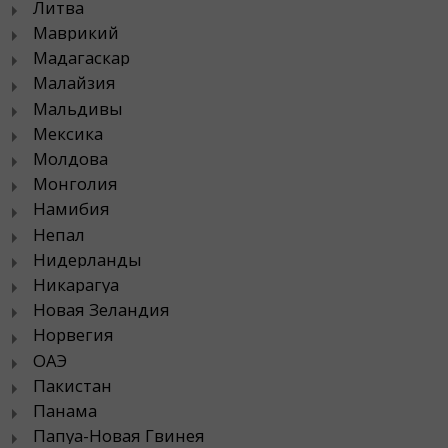
Литва
Маврикий
Мадагаскар
Малайзия
Мальдивы
Мексика
Молдова
Монголия
Намибия
Непал
Нидерланды
Никарагуа
Новая Зеландия
Норвегия
ОАЭ
Пакистан
Панама
Папуа-Новая Гвинея