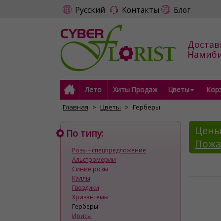
Русский
Контакты
Блог
Достав
Намиб
Лето
Хиты Продаж
Цветы
Кор
Главная
Цветы
Герберы
Цены
По типу:
Пожа
Розы - спецпредложение
Альстромерии
Синие розы
Каллы
Гвоздики
Хризантемы
Герберы
Ирисы