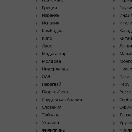
Греция
Грузи
Израиль
Инди
Испания
Итал
Камбоджа
Канад
Кипр
Китай
Лаос
Латви
Мадагаскар
Мала
Молдова
Монг
Нидерланды
Никар
ОАЭ
Пакис
Парагвай
Перу
Пуэрто-Рико
Росси
Саудовская Аравия
Серб
Словения
Сурин
Тайвань
Танза
Украина
Уругв
Филиппины
Финл