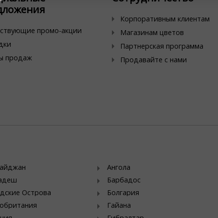
дложения
Корпоративным клиентам
ствующие промо-акции
Магазинам цветов
дки
Партнерская программа
ы продаж
Продавайте с нами
байджан
Ангола
ладеш
Барбадос
дские Острова
Болгария
обритания
Гайана
ния
Гибралтар