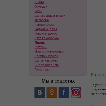
Лилии
Орхидеи
Розы
Цветы в виде игрушек
Тюльпаны
Черные розы
Радужные розы
Корзины цветов
Цветы в коробках
Пионы
Эустомы
Модные композиции
Премиум букеты
Цветы поштучно
Выбор флориста
Гортензии
Разно
Мы в соцсетях
В Cyber ​
представл
создается