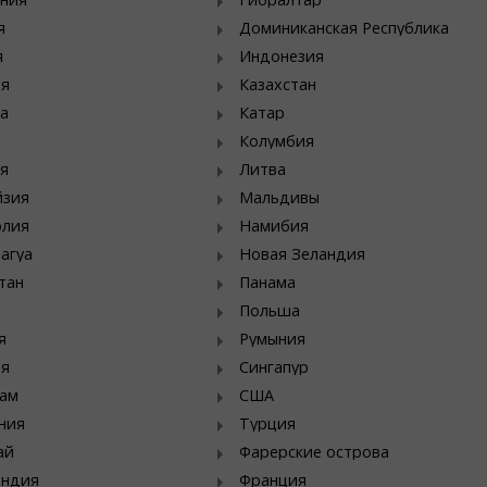
я
Доминиканская Республика
я
Индонезия
ия
Казахстан
а
Катар
Колумбия
я
Литва
йзия
Мальдивы
олия
Намибия
агуа
Новая Зеландия
тан
Панама
Польша
я
Румыния
ия
Сингапур
ам
США
ния
Турция
ай
Фарерские острова
яндия
Франция